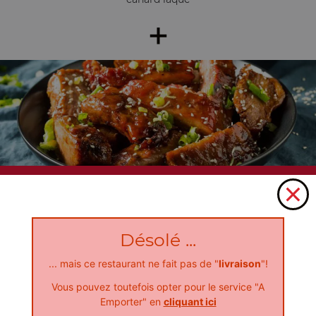
+
Nos Plats au Porc
porc sauce aigre douce
+
Désolé ...
... mais ce restaurant ne fait pas de "
livraison
"!
Vous pouvez toutefois opter pour le service "A
Emporter" en
cliquant ici