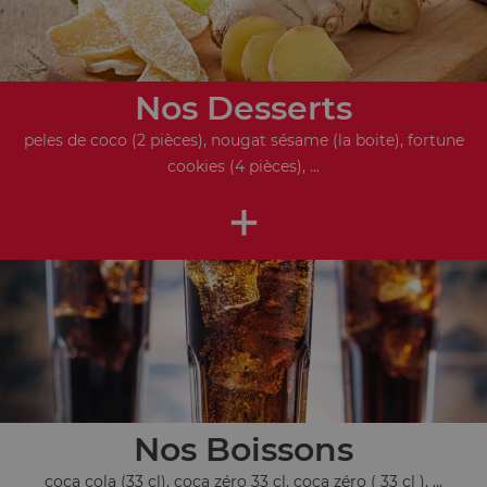
Nos Desserts
peles de coco (2 pièces), nougat sésame (la boite), fortune
cookies (4 pièces), ...
+
Nos Boissons
coca cola (33 cl), coca zéro 33 cl, coca zéro ( 33 cl ), ...