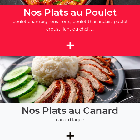
Nos Plats au Poulet
poulet champignons noirs, poulet thaïlandais, poulet
croustillant du chef, ...
+
Nos Plats au Canard
canard laqué
+