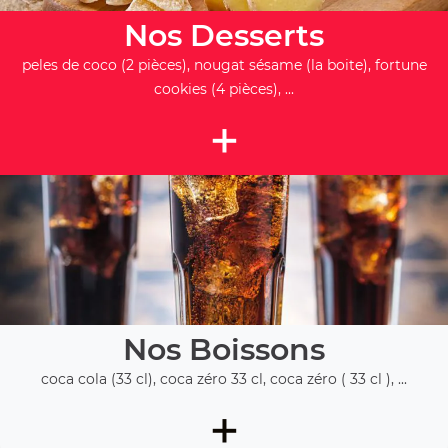
Nos Desserts
peles de coco (2 pièces), nougat sésame (la boite), fortune
cookies (4 pièces), ...
+
Nos Boissons
coca cola (33 cl), coca zéro 33 cl, coca zéro ( 33 cl ), ...
+