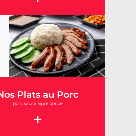
Nos Plats au Porc
porc sauce aigre douce
+