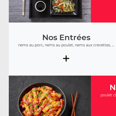
Nos Entrées
nems au porc, nems au poulet, nems aux crevettes, ...
+
N
poulet c