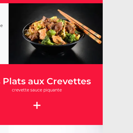
ce
 Plats aux Crevettes
crevette sauce piquante
+