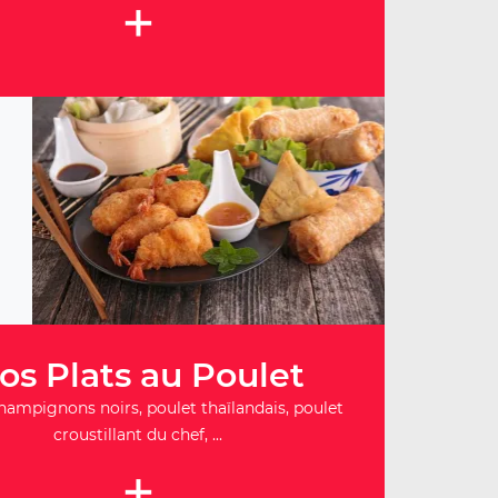
+
os Plats au Poulet
hampignons noirs, poulet thaïlandais, poulet
croustillant du chef, ...
+