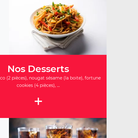
Nos Desserts
co (2 pièces), nougat sésame (la boite), fortune
cookies (4 pièces), ...
+