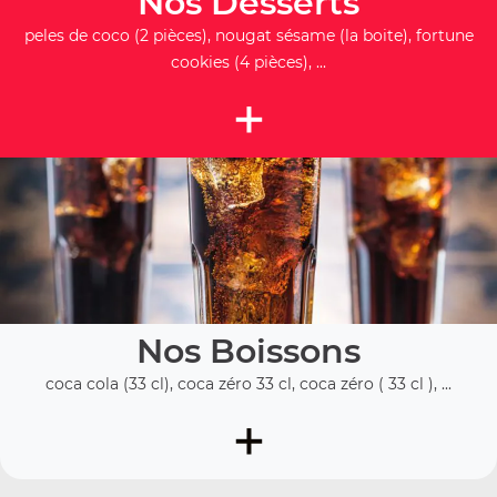
Nos Desserts
peles de coco (2 pièces), nougat sésame (la boite), fortune
cookies (4 pièces), ...
+
Nos Boissons
coca cola (33 cl), coca zéro 33 cl, coca zéro ( 33 cl ), ...
+