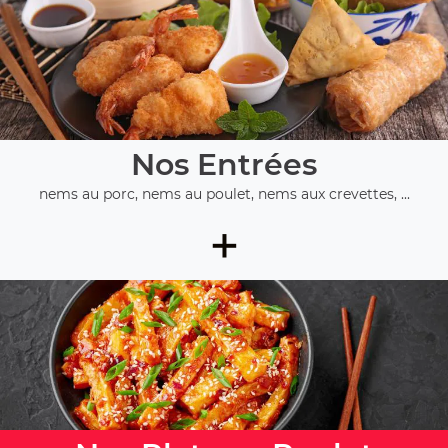
Nos Entrées
nems au porc, nems au poulet, nems aux crevettes, ...
+