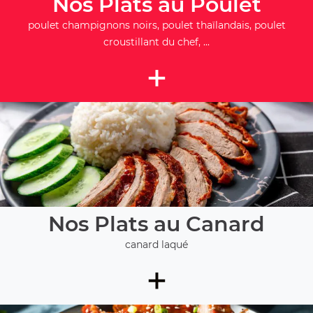
Nos Plats au Poulet
poulet champignons noirs, poulet thaïlandais, poulet
croustillant du chef, ...
+
Nos Plats au Canard
canard laqué
+