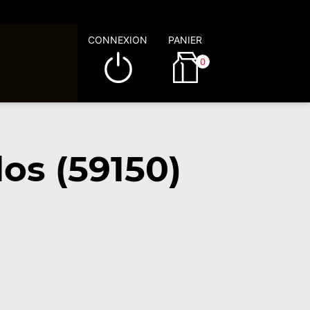
CONNEXION
PANIER
0
os (59150)