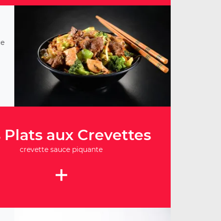
ce
 Plats aux Crevettes
crevette sauce piquante
+