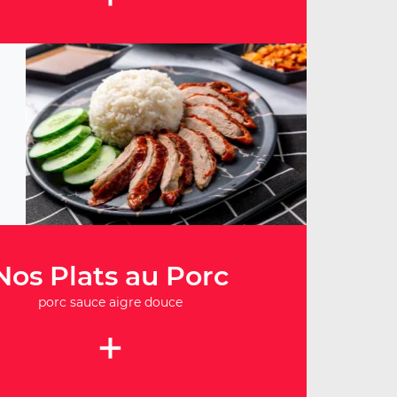
Nos Plats au Porc
porc sauce aigre douce
+