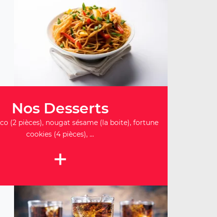
Nos Desserts
co (2 pièces), nougat sésame (la boite), fortune
cookies (4 pièces), ...
+