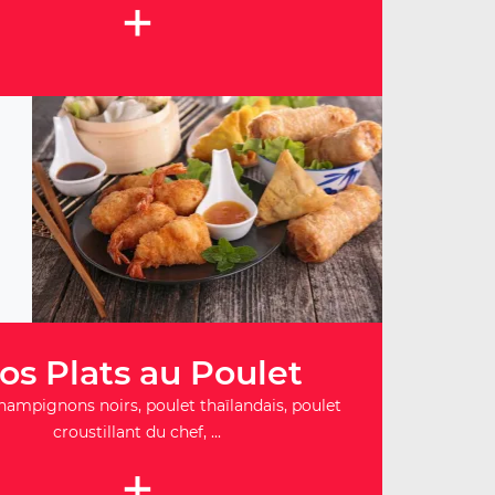
+
os Plats au Poulet
hampignons noirs, poulet thaïlandais, poulet
croustillant du chef, ...
+