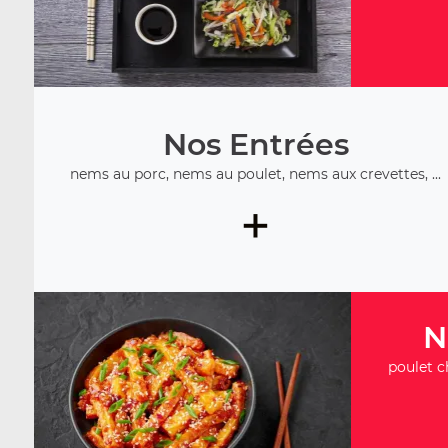
Nos Entrées
nems au porc, nems au poulet, nems aux crevettes, ...
+
N
poulet c