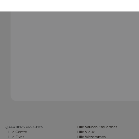
QUARTIERS PROCHES
Lille Vauban Esquermes
Lille Centre
Lille Vieux
Lille Fives
Lille Wazemmes