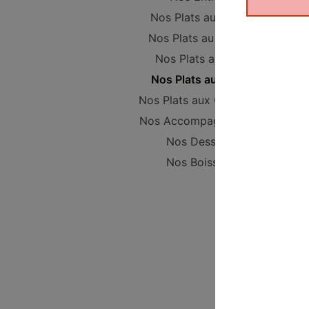
Nos Plats au Poulet
Nos Plats au Canard
Nos Plats au Porc
Nos Plats au Boeuf
Nos Plats aux Crevettes
Nos Accompagnements
Nos Desserts
Nos Boissons