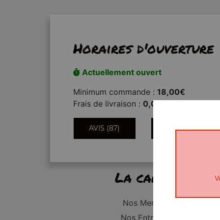
Horaires d'ouverture
Actuellement ouvert
Minimum commande :
18,00€
Frais de livraison :
0,00€
AVIS (87)
INFORMATIONS
La carte
V
Nos Menus
Nos Entrées