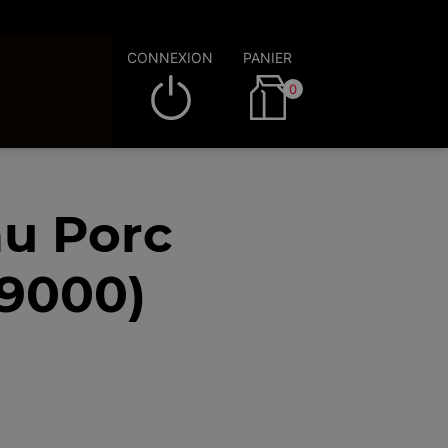
CONNEXION
PANIER
0
au Porc
59000)