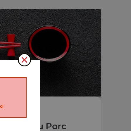
ci
s Plats au Porc