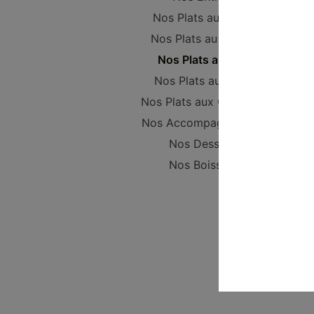
Nos Plats au Poulet
Nos Plats au Canard
Nos Plats au Porc
Nos Plats au Boeuf
Nos Plats aux Crevettes
Nos Accompagnements
Nos Desserts
Nos Boissons