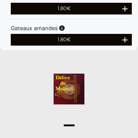
1.80
€
Gateaux amandes
1.80
€