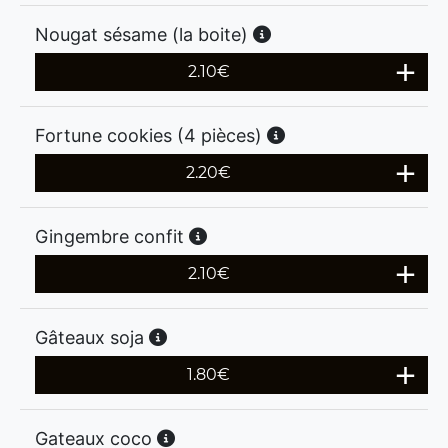
Nougat sésame (la boite)
2.10
€
Fortune cookies (4 pièces)
2.20
€
Gingembre confit
2.10
€
Gâteaux soja
1.80
€
Gateaux coco