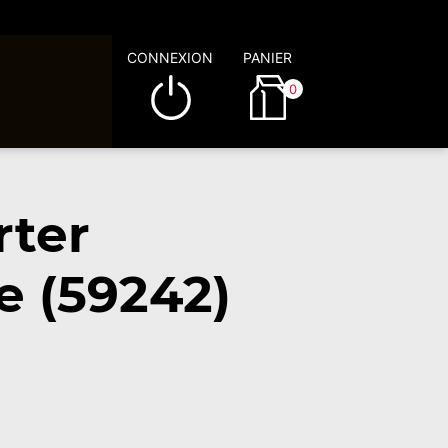
CONNEXION
PANIER
0
rter
e (59242)