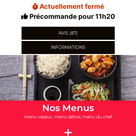
Actuellement fermé
Précommande pour 11h20
AVIS (87)
INFORMATIONS
Nos Menus
menu vapeur, menu délice, menu du chef
+