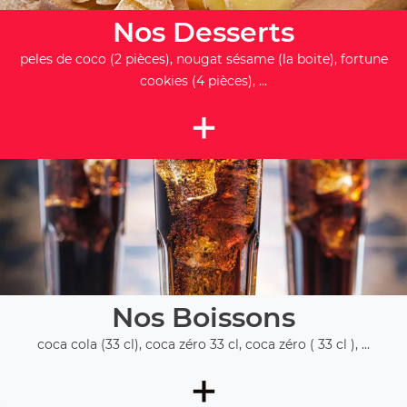
Nos Desserts
peles de coco (2 pièces), nougat sésame (la boite), fortune
cookies (4 pièces), ...
+
Nos Boissons
coca cola (33 cl), coca zéro 33 cl, coca zéro ( 33 cl ), ...
+