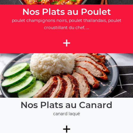
Nos Plats au Poulet
poulet champignons noirs, poulet thaïlandais, poulet
croustillant du chef, ...
+
Nos Plats au Canard
canard laqué
+