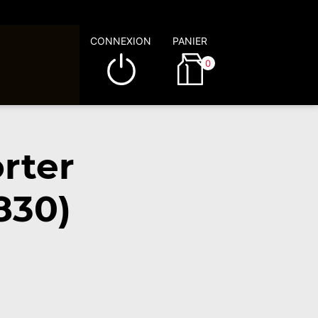
CONNEXION
PANIER
0
rter
830)