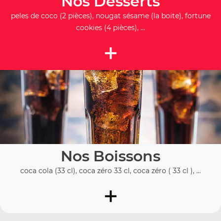
Nos Desserts
peles de coco (2 pièces), nougat sésame (la boite), fortune
cookies (4 pièces), ...
+
Nos Boissons
coca cola (33 cl), coca zéro 33 cl, coca zéro ( 33 cl ), ...
+