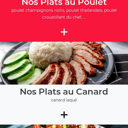
Nos Plats au Poulet
poulet champignons noirs, poulet thaïlandais, poulet
croustillant du chef, ...
+
Nos Plats au Canard
canard laqué
+