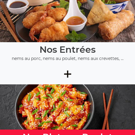
Nos Entrées
nems au porc, nems au poulet, nems aux crevettes, ...
+