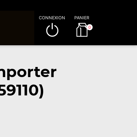
CONNEXION
PANIER
0
mporter
59110)