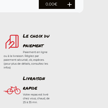
0.00
€
Le choix du
paiement
Paiement en ligne
ou à la livraison. Réglez par
paiement sécurisé, cb, espèces.
(pour plus de détails, consultez les
infos)
Livraison
rapide
Votre repas est livré
chez vous, chaud, de
25 à 35 mn.