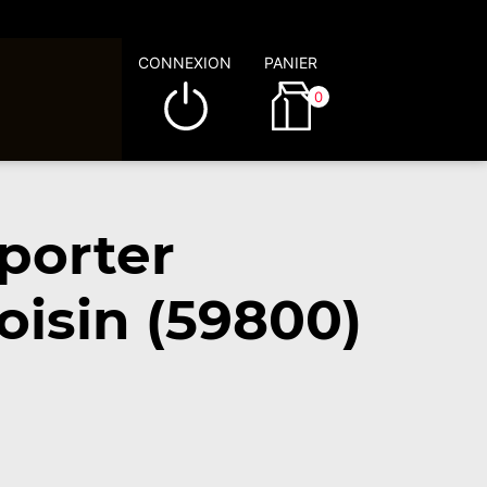
CONNEXION
PANIER
0
porter
oisin (59800)