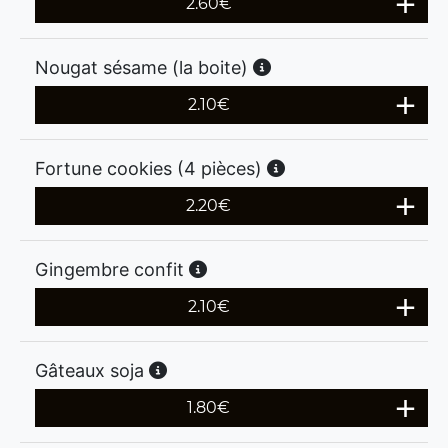
2.60
€
Nougat sésame (la boite)
2.10
€
Fortune cookies (4 pièces)
2.20
€
Gingembre confit
2.10
€
Gâteaux soja
1.80
€