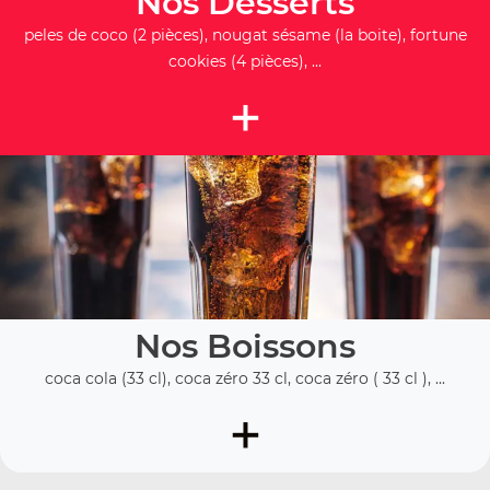
Nos Desserts
peles de coco (2 pièces), nougat sésame (la boite), fortune
cookies (4 pièces), ...
+
Nos Boissons
coca cola (33 cl), coca zéro 33 cl, coca zéro ( 33 cl ), ...
+