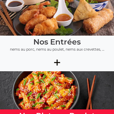
Nos Entrées
nems au porc, nems au poulet, nems aux crevettes, ...
+