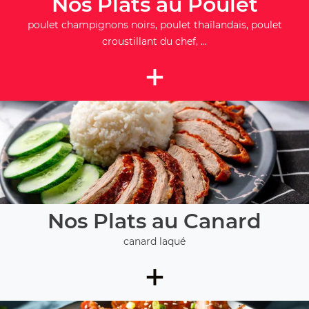
Nos Plats au Poulet
poulet champignons noirs, poulet thaïlandais, poulet
croustillant du chef, ...
+
Nos Plats au Canard
canard laqué
+