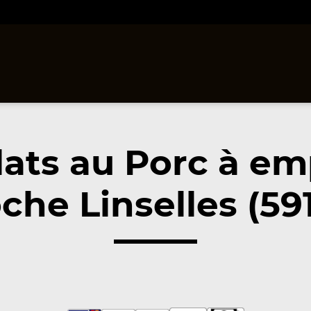
lats au Porc à em
che Linselles (59