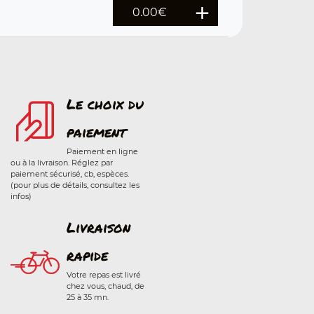
0.00
€
Le choix du
paiement
Paiement en ligne
ou à la livraison. Réglez par
paiement sécurisé, cb, espèces.
(pour plus de détails, consultez les
infos)
Livraison
rapide
Votre repas est livré
chez vous, chaud, de
25 à 35 mn.