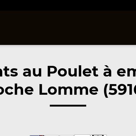
ats au Poulet à e
oche Lomme (591