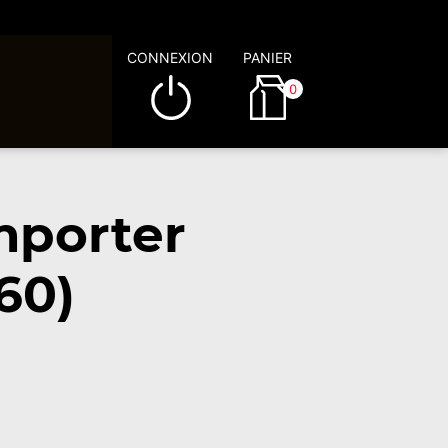
CONNEXION
PANIER
0
mporter
60)