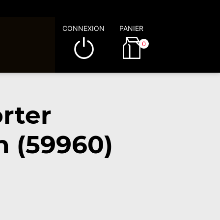
CONNEXION
PANIER
0
rter
n (59960)