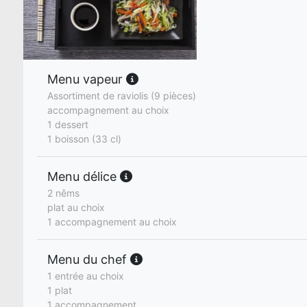
Menu vapeur
Assortiment de raviolis (9 pièces)
accompagnement au choix
1 dessert
1 boisson (33 cl)
Menu délice
2 nêms
plat au choix
1 accompagnement au choix
Menu du chef
1 entrée au choix
1 plat
1 accompagnement