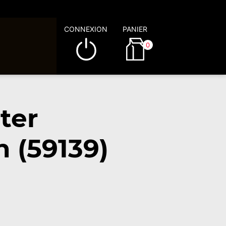
CONNEXION
PANIER
0
ter
n (59139)