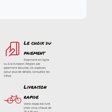
Le choix du
paiement
Paiement en ligne
ou à la livraison. Réglez par
paiement sécurisé, cb, espèces.
(pour plus de détails, consultez les
infos)
Livraison
rapide
Votre repas est livré
chez vous, chaud, de
25 à 35 mn.