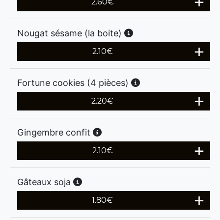
2.60
€
Nougat sésame (la boite)
2.10
€
Fortune cookies (4 pièces)
2.20
€
Gingembre confit
2.10
€
Gâteaux soja
1.80
€