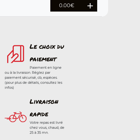
0.00
€
Le choix du
paiement
Paiement en ligne
ou à la livraison. Réglez par
paiement sécurisé, cb, espèces.
(pour plus de détails, consultez les
infos)
Livraison
rapide
Votre repas est livré
chez vous, chaud, de
25 à 35 mn.