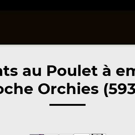
ats au Poulet à e
oche Orchies (593