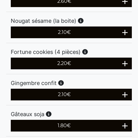
2.60
€
Nougat sésame (la boite)
2.10
€
Fortune cookies (4 pièces)
2.20
€
Gingembre confit
2.10
€
Gâteaux soja
1.80
€