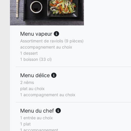
Menu vapeur
Assortiment de raviolis (9 pièces)
accompagnement au choix
1 dessert
1 boisson (33 cl)
Menu délice
2 nêms
plat au choix
1 accompagnement au choix
Menu du chef
1 entrée au choix
1 plat
1 accompagnement