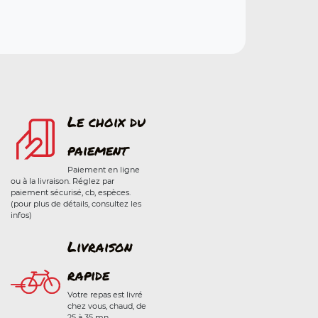
Le choix du
paiement
Paiement en ligne
ou à la livraison. Réglez par
paiement sécurisé, cb, espèces.
(pour plus de détails, consultez les
infos)
Livraison
rapide
Votre repas est livré
chez vous, chaud, de
25 à 35 mn.