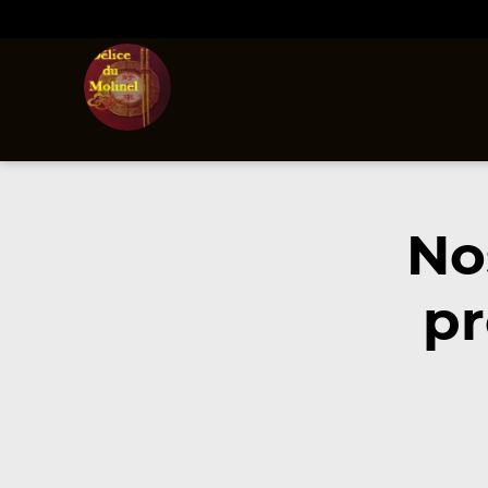
No
pr