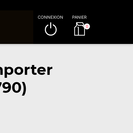
CONNEXION
PANIER
0
mporter
790)