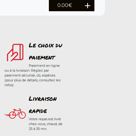
0.00
€
Le choix du
paiement
Paiement en ligne
ou à la livraison. Réglez par
paiement sécurisé, cb, espèces.
(pour plus de détails, consultez les
infos)
Livraison
rapide
Votre repas est livré
chez vous, chaud, de
25 à 35 mn.