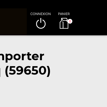
CONNEXION
PANIER
0
mporter
 (59650)