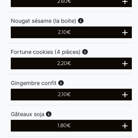
2.60
€
Nougat sésame (la boite)
2.10
€
Fortune cookies (4 pièces)
2.20
€
Gingembre confit
2.10
€
Gâteaux soja
1.80
€