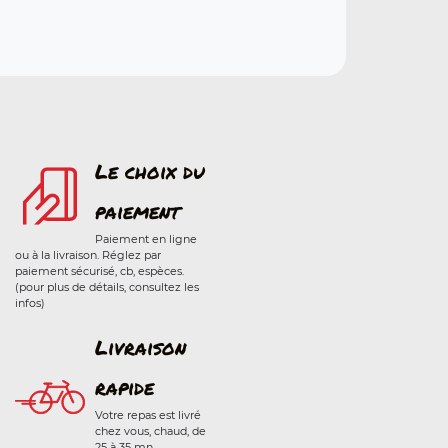
Le choix du
paiement
Paiement en ligne
ou à la livraison. Réglez par
paiement sécurisé, cb, espèces.
(pour plus de détails, consultez les
infos)
Livraison
rapide
Votre repas est livré
chez vous, chaud, de
25 à 35 mn.