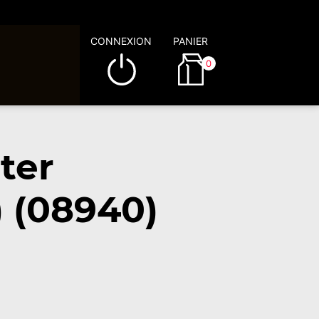
CONNEXION
PANIER
0
ter
 (08940)