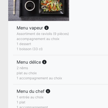
Menu vapeur
Assortiment de raviolis (9 pièces)
accompagnement au choix
1 dessert
1 boisson (33 cl)
Menu délice
2 nêms
plat au choix
1 accompagnement au choix
Menu du chef
1 entrée au choix
1 plat
1 accompagnement