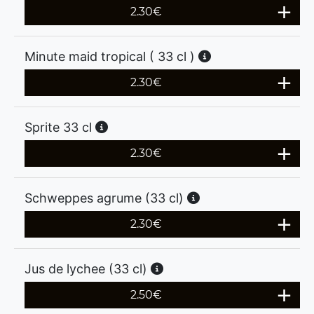
2.30
€
Minute maid tropical ( 33 cl )
2.30
€
Sprite 33 cl
2.30
€
Schweppes agrume (33 cl)
2.30
€
Jus de lychee (33 cl)
2.50
€