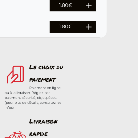
1.80
€
1.80
€
Le choix du
paiement
Paiement en ligne
ou à la livraison. Réglez par
paiement sécurisé, cb, espèces.
(pour plus de détails, consultez les
infos)
Livraison
rapide