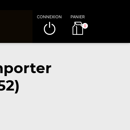
CONNEXION
PANIER
0
mporter
52)