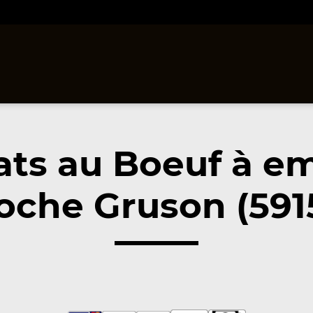
ats au Boeuf à e
oche Gruson (591