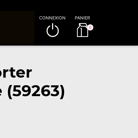
CONNEXION
PANIER
0
rter
 (59263)