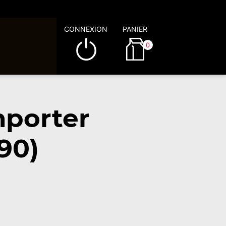
CONNEXION
PANIER
0
mporter
90)