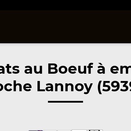
ats au Boeuf à e
oche Lannoy (593