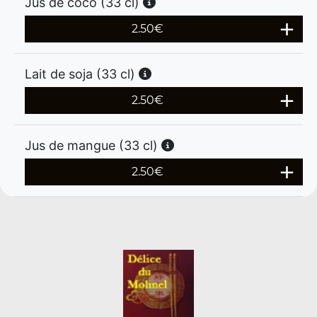
Jus de coco (33 cl)
2.50
€
Lait de soja (33 cl)
2.50
€
Jus de mangue (33 cl)
2.50
€