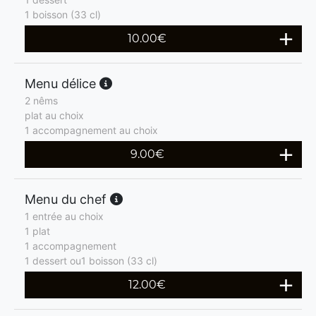
1 boisson (33 cl)
10.00
€
Menu délice
2 nêms
plat au choix
1 accompagnement au choix
9.00
€
Menu du chef
1 entrée au choix
1 plat
1 accompagnement
1 dessert ou1 boisson (33 cl)
12.00
€