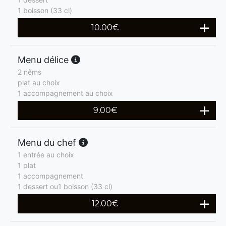
1 boisson (33 cl)
10.00
€
Menu délice
2 nêms
plat au choix
1 accompagnement au choix
9.00
€
Menu du chef
1 entrée au choix
1 plat
1 accompagnement
1 dessert ou1 boisson (33 cl)
12.00
€