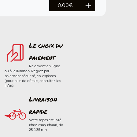
0.00
€
Le choix du
paiement
Paiement en ligne
ou à la livraison. Réglez par
paiement sécurisé, cb, espèces.
(pour plus de détails, consultez les
infos)
Livraison
rapide
Votre repas est livré
chez vous, chaud, de
25 à 35 mn.