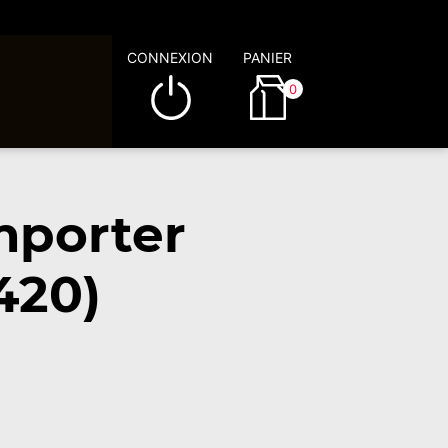
CONNEXION
PANIER
0
mporter
420)