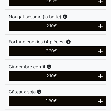
2.60
€
Nougat sésame (la boite)
2.10
€
Fortune cookies (4 pièces)
2.20
€
Gingembre confit
2.10
€
Gâteaux soja
1.80
€