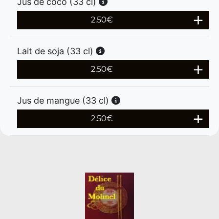
Jus de coco (33 cl)
2.50
€
Lait de soja (33 cl)
2.50
€
Jus de mangue (33 cl)
2.50
€