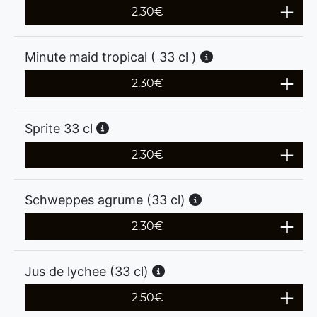
2.30
€
Minute maid tropical ( 33 cl )
2.30
€
Sprite 33 cl
2.30
€
Schweppes agrume (33 cl)
2.30
€
Jus de lychee (33 cl)
2.50
€