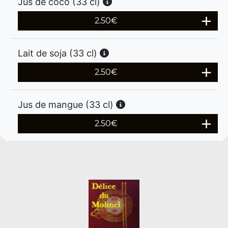
Jus de coco (33 cl)
2.50
€
Lait de soja (33 cl)
2.50
€
Jus de mangue (33 cl)
2.50
€