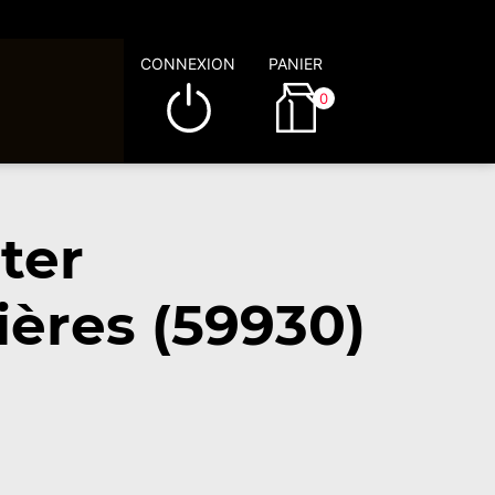
CONNEXION
PANIER
0
ter
ères (59930)