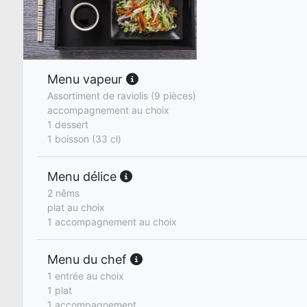
Menu vapeur
Assortiment de raviolis (9 pièces)
accompagnement au choix
1 dessert
1 boisson (33 cl)
Menu délice
2 nêms
plat au choix
1 accompagnement au choix
Menu du chef
1 entrée au choix
1 plat
1 accompagnement