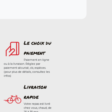
Le choix du
paiement
Paiement en ligne
ou à la livraison. Réglez par
paiement sécurisé, cb, espèces.
(pour plus de détails, consultez les
infos)
Livraison
rapide
Votre repas est livré
chez vous, chaud, de
25 à 35 mn.