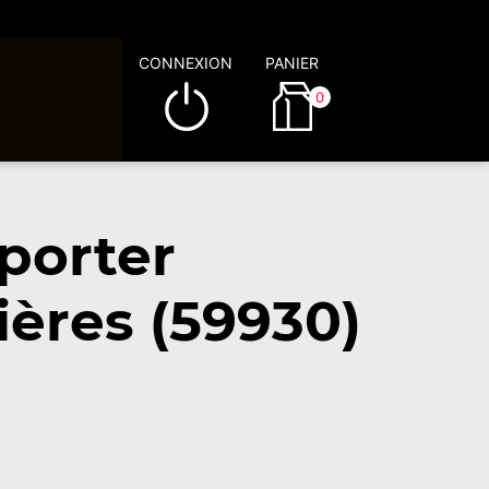
CONNEXION
PANIER
0
porter
ères (59930)