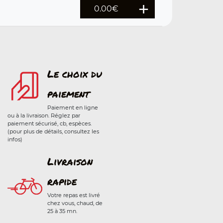
0.00
€
Le choix du
paiement
Paiement en ligne
ou à la livraison. Réglez par
paiement sécurisé, cb, espèces.
(pour plus de détails, consultez les
infos)
Livraison
rapide
Votre repas est livré
chez vous, chaud, de
25 à 35 mn.