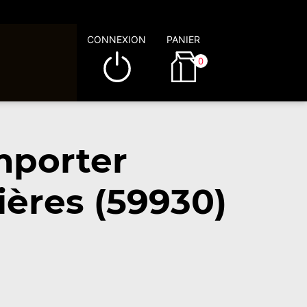
CONNEXION
PANIER
0
mporter
ères (59930)